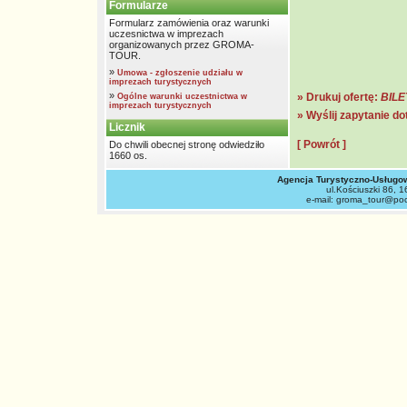
Formularze
Formularz zamówienia oraz warunki
uczesnictwa w imprezach
organizowanych przez GROMA-
TOUR.
»
Umowa - zgłoszenie udziału w
imprezach turystycznych
»
» Drukuj ofertę:
BILE
Ogólne warunki uczestnictwa w
imprezach turystycznych
» Wyślij zapytanie d
Licznik
[ Powrót ]
Do chwili obecnej stronę odwiedziło
1660 os.
Agencja Turystyczno-Usług
ul.Kościuszki 86, 1
e-mail: groma_tour@pocz