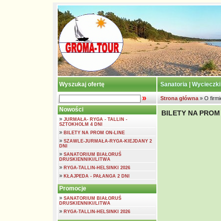
Wyszukaj ofertę
Sanatoria
|
Wycieczki
»
Strona główna
» O firmi
Nowości
BILETY NA PROM
»
JURMAŁA- RYGA - TALLIN -
SZTOKHOLM 4 DNI
»
BILETY NA PROM ON-LINE
»
SZAWLE-JURMAŁA-RYGA-KIEJDANY 2
DNI
»
SANATORIUM BIAŁORUŚ
DRUSKIENNIKI/LITWA
»
RYGA-TALLIN-HELSINKI 2026
»
KŁAJPEDA - PAŁANGA 2 DNI
Promocje
»
SANATORIUM BIAŁORUŚ
DRUSKIENNIKI/LITWA
»
RYGA-TALLIN-HELSINKI 2026