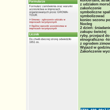
koncertami, atra
Formularze
z udziałem morsów
Formularz zamówienia oraz warunki
zakończenie
uczesnictwa w imprezach
symboliczne spal
organizowanych przez GROMA-
TOUR.
symbolizować
»
koniec sezonu po
Umowa - zgłoszenie udziału w
imprezach turystycznych
Nocleg
»
Ogólne warunki uczestnictwa w
2 dzień: śniadan
imprezach turystycznych
zakupu świeżej
Licznik
ryby, przejazd d
Do chwili obecnej stronę odwiedziło
etnograficzno -h
1651 os.
z ogrodem zimow
Wyjazd w godzin
Zakończenie wyci