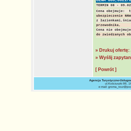
CENA 600,00zł/
TERMIN 08 - 09.02
do zwiedzanych ob
» Drukuj ofertę:
» Wyślij zapyta
[ Powrót ]
Agencja Turystyczno-Usług
ul.Kościuszki 86, 1
e-mail: groma_tour@pocz