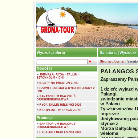
Wyszukaj ofertę
Sanatoria
|
Wycieczki
»
Strona główna
» Sanato
Nowości
PALANGOS S
»
JURMAŁA- RYGA - TALLIN -
SZTOKHOLM 4 DNI
Zapraszamy Państ
»
BILETY NA PROM ON-LINE
»
SZAWLE-JURMAŁA-RYGA-KIEJDANY 2
1 dzień: wyjazd 
DNI
Pałangi,
»
SANATORIUM BIAŁORUŚ
zwiedzanie mias
DRUSKIENNIKI/LITWA
w Pałacu
»
RYGA-TALLIN-HELSINKI 2026
Tyszkiewiczów. U
»
KŁAJPEDA - PAŁANGA 2 DNI
imprezie
Promocje
dedykowanej pac
stynce z
»
SANATORIUM BIAŁORUŚ
DRUSKIENNIKI/LITWA
Morza Bałtyckiego
»
RYGA-TALLIN-HELSINKI 2026
wieloma